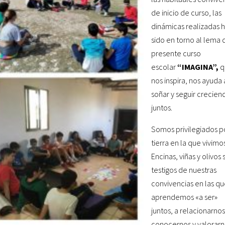
de inicio de curso, las
dinámicas realizadas 
sido en torno al lema 
presente curso
escolar
“IMAGINA”,
q
nos inspira, nos ayuda 
soñar y seguir crecien
juntos.
Somos privilegiados po
tierra en la que vivimo
Encinas, viñas y olivos
testigos de nuestras
convivencias en las q
aprendemos «a ser»
juntos, a relacionarnos
conocernos y valorarn