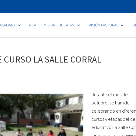
LASALIANA
NCA
MISIÓN EDUCATIVA
MISIÓN PASTORAL
ID
E CURSO LA SALLE CORRAL
Durante el mes de
octubre, se han ido
celebrando en difere
cursos y etapas del ce
educativo La Salle Cor
las habituales convive